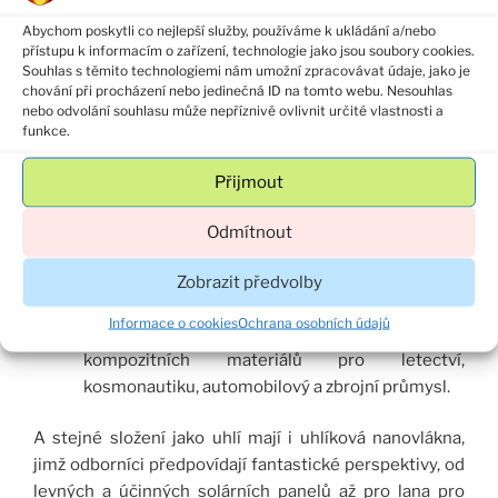
probíhají.
Abychom poskytli co nejlepší služby, používáme k ukládání a/nebo
přístupu k informacím o zařízení, technologie jako jsou soubory cookies.
Aktivní uhlí má širokou škálu použití – je vhodné
Souhlas s těmito technologiemi nám umožní zpracovávat údaje, jako je
chování při procházení nebo jedinečná ID na tomto webu. Nesouhlas
například pro odbarvování průmyslových kyselin
nebo odvolání souhlasu může nepříznivě ovlivnit určité vlastnosti a
nebo odstraňování amonných iontů, ozónu,
funkce.
chloru a dalších chemických látek z vody.
Unikátní vlastnosti má i sám uhlík – prakticky
Přijmout
stejné chemické složení jako uhlí má i diamant.
Oba nerosty se od sebe liší jen stavbou
Odmítnout
krystalické mřížky, a přesto je diamant
nejtvrdším přírodním prvkem.
Zobrazit předvolby
Stejné složení jako uhlí ale mají i uhlíková vlákna
Informace o cookies
Ochrana osobních údajů
používaná do mimořádně pevných a lehkých
kompozitních materiálů pro letectví,
kosmonautiku, automobilový a zbrojní průmysl.
A stejné složení jako uhlí mají i uhlíková nanovlákna,
jimž odborníci předpovídají fantastické perspektivy, od
levných a účinných solárních panelů až pro lana pro