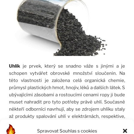
Uhlík
je prvek, který se snadno váže s jinými a je
schopen vytvářet obrovské množství sloučenin. Na
této vlastnosti je založena celá organická chemie,
průmysl plastických hmot, hnojiv, léků a dalších látek. S
ubývajícími zásobami a rostoucími cenami ropy ji bude
muset nahradit pro tyto potřeby právě uhlí. Současně
někteří odborníci navrhují, aby se zdrojem uhlíku staly
až produkty spalování uhlí v elektrárnách, respektive,
aby se výroba elektřiny kombinovala s výrobou paliv a
chemických surovin. První pokusy v tomto směru již
Spravovat Souhlas s cookies