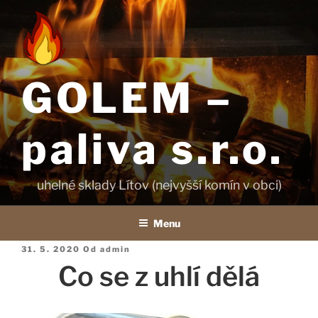
Přejít
k
obsahu
webu
GOLEM –
paliva s.r.o.
uhelné sklady Lítov (nejvyšší komín v obci)
Menu
Publikováno
31. 5. 2020
Od
admin
Co se z uhlí dělá