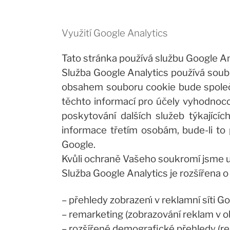
Využití Google Analytics
Tato stránka používá službu Google Ana
Služba Google Analytics používá soub
obsahem souboru cookie bude společn
těchto informací pro účely vyhodnocová
poskytování dalších služeb týkající
informace třetím osobám, bude-li to
Google.
Kvůli ochraně Vašeho soukromí jsme up
Služba Google Analytics je rozšířena 
– přehledy zobrazenı́ v reklamní síti G
– remarketing (zobrazování reklam v o
– rozšířené demografické přehledy (re