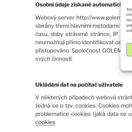
Osobní údaje získané automaticky
Aby
inf
Webový server http://www.golem-pali
tec
sbírány třemi hlavními metodami: vlas
jed
ovl
času, doby strávené stránce, IP adre
neumožňují přímo identifikovat osobu,
přistupováno. Společnost GOLEM-paliv
svých činností.
Ukládání dat na počítač uživatele
V některých případech webová stránka
Jedná se o tzv. cookies. Cookies moh
problematice cookies (jaká data se uk
cookies