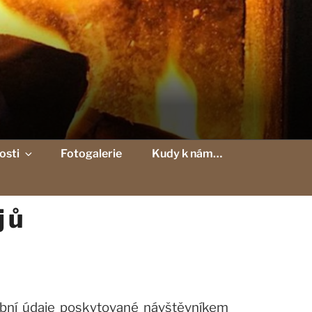
osti
Fotogalerie
Kudy k nám…
jů
obní údaje poskytované návštěvníkem