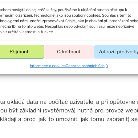
chom poskytli co nejlepší služby, používáme k ukládání a/nebo přístupu k
ormacím o zařízení, technologie jako jsou soubory cookies. Souhlas s těmito
va.cz automaticky zpracovává a ukládá údaje o návš
hnologiemi nám umožní zpracovávat údaje, jako je chování při procházení neb
tní logy www serveru, analytika PIWIK. Mezi automati
inečná ID na tomto webu. Nesouhlas nebo odvolání souhlasu může nepříznivě
ivnit určité vlastnosti a funkce.
sy, údaj o operačním systému a prohlížeči, vypočí
 ale umožňují ve většině případů identifikovat počít
Přijmout
Odmítnout
Zobrazit předvolb
a s.r.o. používá takto získané informace k vyhodn
Informace o cookies
Ochrana osobních údajů
 ukládá data na počítač uživatele, a při opětovné 
ou být základní (systémová) nutná pro provoz webu, 
ládají a proč, jak to umožnit, jak tomu zabránit) s