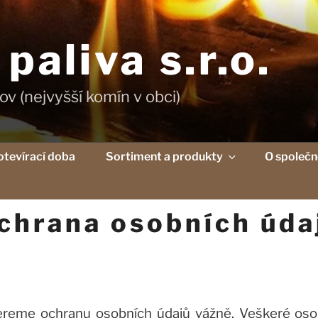
aliva s.r.o.
ov (nejvyšší komín v obci)
otevírací doba
Sortiment a produkty
O společn
chrana osobních úda
 bereme ochranu osobních údajů vážně. Veškeré os