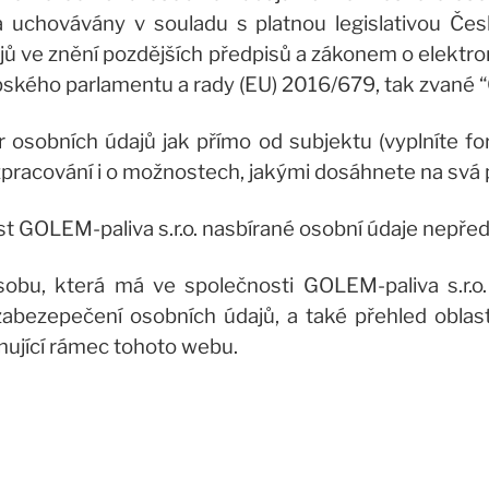
 uchovávány v souladu s platnou legislativou Čes
ů ve znění pozdějších předpisů a zákonem o elektr
opského parlamentu a rady (EU) 2016/679, tak zvané 
 osobních údajů jak přímo od subjektu (vyplníte for
pracování i o možnostech, jakými dosáhnete na svá 
st GOLEM-paliva s.r.o. nasbírané osobní údaje nepř
bu, která má ve společnosti GOLEM-paliva s.r.o.
zabezepečení osobních údajů, a také přehled oblast
ahující rámec tohoto webu.