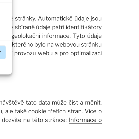
těvě stránky. Automatické údaje jsou
o
cky sbírané údaje patří identifikátory
tané geolokační informace. Tyto údaje
ač, ze kterého bylo na webovou stránku
y
ocení provozu webu a pro optimalizaci
návštěvě tato data může číst a měnit.
ale také cookie třetích stran. Více o
e dozvíte na této stránce:
Informace o