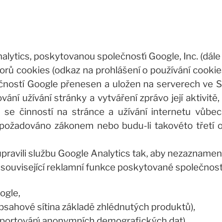
lytics, poskytovanou společnostı́ Google, Inc. (dále 
orů cookies (odkaz na prohlášení o používání cookies
ostí Google přenesen a uložen na serverech ve S
ní užívání stránky a vytváření zprávo její aktivitě, u
ch se činností na stránce a užívání internetu vůbe
 požadováno zákonem nebo budu-li takovéto třetí 
ravili službu Google Analytics tak, aby nezaznamená
o související reklamní funkce poskytované společností
oogle,
bsahové sítina základě zhlédnutých produktů),
portovánı́ anonymních demografických dat).