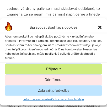
Jednotlivé druhy paliv se musí skladovat odděleně, to
znamená, že se nesmí mísit smísit např. černé a hnědé
uhlí, rovněž se nesmí mísit dřevo a uhlí apod. Plochy, na
kterých je palivo skladováno, musí být urovnány,
Spravovat Souhlas s cookies
vyčištěny, zbaveny porostu a uválcovány, aby se na nich
Abychom poskytli co nejlepší služby, používáme k ukládání a/nebo
nedržela voda (vhodným povrchem je beton, betonové
přístupu k informacím o zařízení, technologie jako jsou soubory cookies.
panely s mezerami vyplněnými pískem nebo tvrdý
Souhlas s těmito technologiemi nám umožní zpracovávat údaje, jako je
zemitý podklad). Podkladem nesmí být železitá škvár, jíl,
chování při procházení nebo jedinečná ID na tomto webu. Nesouhlas
nebo odvolání souhlasu může nepříznivě ovlivnit určité vlastnosti a
cihlová drť nebo další materiály, které prokazatelně
funkce.
zrychlují proces samovznícení.
Přijmout
Samovznícení nepříznivě ovlivňuje vlhkost, proto se
musí dbát na to, aby byly prostory pro skladování
Odmítnout
zajištěny tak, aby do zásob paliva nezatékala voda. Nad
uskladněným palivem musí být volný prostor, aby bylo
Zobrazit předvolby
zajištěno odvětrávání.
Informace o cookies
Ochrana osobních údajů
Nenaskladňovat palivo, jež obsahuje vysoké množství
vody (vlhké palivo po dešti apod.); počkat na vyschnutí