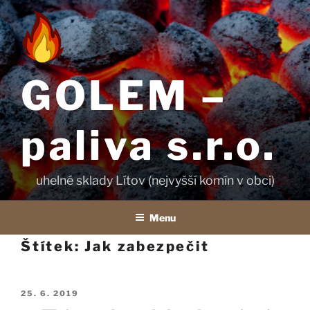
Přejít
k
obsahu
webu
GOLEM –
paliva s.r.o.
uhelné sklady Lítov (nejvyšší komín v obci)
Menu
Štítek:
Jak zabezpečit
Publikováno
25. 6. 2019