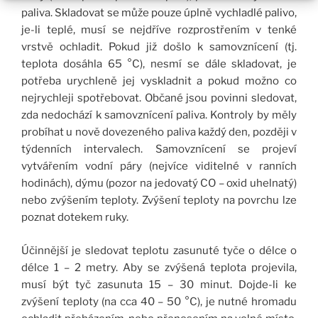
paliva. Skladovat se může pouze úplně vychladlé palivo,
je-li teplé, musí se nejdříve rozprostřením v tenké
vrstvě ochladit. Pokud již došlo k samovznícení (tj.
teplota dosáhla 65 °C), nesmí se dále skladovat, je
potřeba urychleně jej vyskladnit a pokud možno co
nejrychleji spotřebovat. Občané jsou povinni sledovat,
zda nedochází k samovznícení paliva. Kontroly by měly
probíhat u nově dovezeného paliva každý den, později v
týdenních intervalech. Samovznícení se projeví
vytvářením vodní páry (nejvíce viditelné v ranních
hodinách), dýmu (pozor na jedovatý CO – oxid uhelnatý)
nebo zvýšením teploty. Zvýšení teploty na povrchu lze
poznat dotekem ruky.
Účinnější je sledovat teplotu zasunuté tyče o délce o
délce 1 – 2 metry. Aby se zvýšená teplota projevila,
musí být tyč zasunuta 15 – 30 minut. Dojde-li ke
zvýšení teploty (na cca 40 – 50 °C), je nutné hromadu