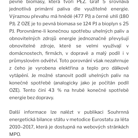
pevné biomasy, která tvoří PEZ. Graf 5 srovnává
jednotlivá primární paliva dle využitelné energie.
Výraznou převahu má hnědé (477 PJ) a černé uhlí (180
PJ). Z OZE je to pevná biomasa se 124 PJ a bioplyn s 25
PJ. Porovnáme-li konečnou spotřebu uhelných paliv a
obnovitelných zdrojů energie jednoznačně převyšují
obnovitelné zdroje, které se velmi využívají v
domácnostech, firmách, v dopravě a malý podíl i v
průmyslovém odvětví. Toto porovnání však nezahrnuje
z čeho je vyrobena elektřina a teplo pro dálkové
vytápění. Je možné stanovit podíl uhelných paliv na
konečné spotřebě (analogicky jako je počítán podíl
OZE). Tento činí 43 % na hrubé konečné spotřebě
energie bez dopravy.
Další informace lze nalézt v publikaci Souhrnná
energetická bilance státu v metodice Eurostatu za léta
2010–2017, která je dostupná na webových stránkách
MPO.