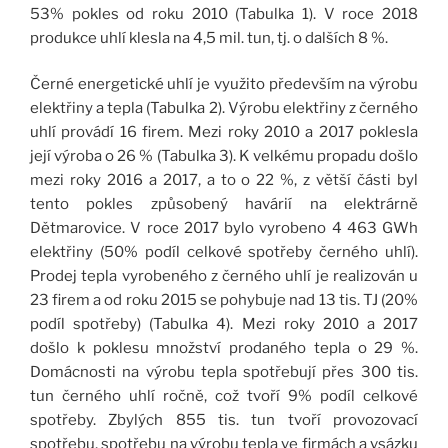
53% pokles od roku 2010 (Tabulka 1). V roce 2018
produkce uhlí klesla na 4,5 mil. tun, tj. o dalších 8 %.
Černé energetické uhlí je využito především na výrobu
elektřiny a tepla (Tabulka 2). Výrobu elektřiny z černého
uhlí provádí 16 firem. Mezi roky 2010 a 2017 poklesla
její výroba o 26 % (Tabulka 3). K velkému propadu došlo
mezi roky 2016 a 2017, a to o 22 %, z větší části byl
tento pokles způsobený havárií na elektrárně
Dětmarovice. V roce 2017 bylo vyrobeno 4 463 GWh
elektřiny (50% podíl celkové spotřeby černého uhlí).
Prodej tepla vyrobeného z černého uhlí je realizován u
23 firem a od roku 2015 se pohybuje nad 13 tis. TJ (20%
podíl spotřeby) (Tabulka 4). Mezi roky 2010 a 2017
došlo k poklesu množství prodaného tepla o 29 %.
Domácnosti na výrobu tepla spotřebují přes 300 tis.
tun černého uhlí ročně, což tvoří 9% podíl celkové
spotřeby. Zbylých 855 tis. tun tvoří provozovací
spotřebu, spotřebu na výrobu tepla ve firmách a vsázku