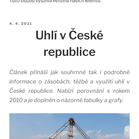
Tuto službu využívá většina našich klientů.
Publikováno
4. 4. 2021
Uhlí v České
republice
Článek přináší jak souhrnné tak i podrobné
informace o zásobách, těžbě a využití uhlí v
České republice. Nabízí porovnání s rokem
2010 a je doplněn o názorné tabulky a grafy.