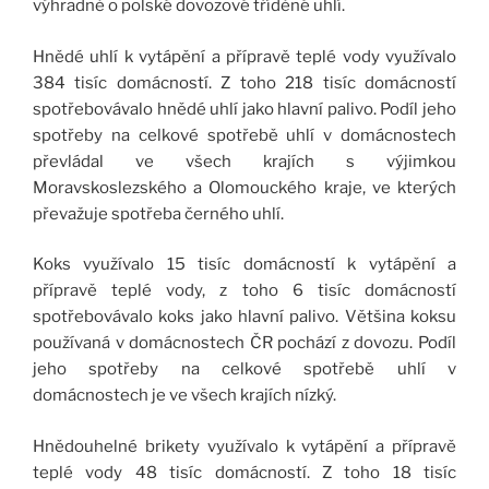
výhradně o polské dovozové tříděné uhlí.
Hnědé uhlí k vytápění a přípravě teplé vody využívalo
384 tisíc domácností. Z toho 218 tisíc domácností
spotřebovávalo hnědé uhlí jako hlavní palivo. Podíl jeho
spotřeby na celkové spotřebě uhlí v domácnostech
převládal ve všech krajích s výjimkou
Moravskoslezského a Olomouckého kraje, ve kterých
převažuje spotřeba černého uhlí.
Koks využívalo 15 tisíc domácností k vytápění a
přípravě teplé vody, z toho 6 tisíc domácností
spotřebovávalo koks jako hlavní palivo. Většina koksu
používaná v domácnostech ČR pochází z dovozu. Podíl
jeho spotřeby na celkové spotřebě uhlí v
domácnostech je ve všech krajích nízký.
Hnědouhelné brikety využívalo k vytápění a přípravě
teplé vody 48 tisíc domácností. Z toho 18 tisíc