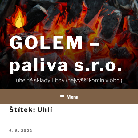
Přejít
k
obsahu
webu
GOLEM –
paliva s.r.o.
uhelné sklady Lítov (nejvyšší komín v obci)
Menu
Štítek:
Uhlí
Publikováno
6. 8. 2022