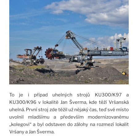
To je i případ uhelných strojů KU300/K97 a
KU300/K96 v lokalitě Jan Šverma, kde těží Vršanská
uhelná. První stroj zde těžil už nějaký čas, teď své místo
uvolnil mladšímu a především modernizovanému
„kolegovi“ a byl odstaven do zálohy na rozmezí lokalit
Vršany a Jan Šverma.