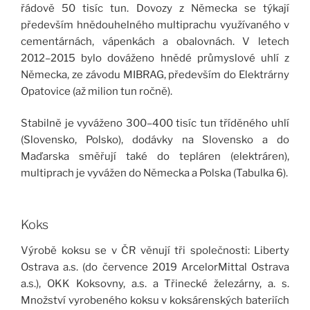
řádově 50 tisíc tun. Dovozy z Německa se týkají
především hnědouhelného multiprachu využívaného v
cementárnách, vápenkách a obalovnách. V letech
2012–2015 bylo dováženo hnědé průmyslové uhlí z
Německa, ze závodu MIBRAG, především do Elektrárny
Opatovice (až milion tun ročně).
Stabilně je vyváženo 300–400 tisíc tun tříděného uhlí
(Slovensko, Polsko), dodávky na Slovensko a do
Maďarska směřují také do tepláren (elektráren),
multiprach je vyvážen do Německa a Polska (Tabulka 6).
Koks
Výrobě koksu se v ČR věnují tři společnosti: Liberty
Ostrava a.s. (do července 2019 ArcelorMittal Ostrava
a.s.), OKK Koksovny, a.s. a Třinecké železárny, a. s.
Množství vyrobeného koksu v koksárenských bateriích