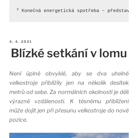
2
 Konečná energetická spotřeba – představuje
Publikováno
4. 4. 2021
Blízké setkání v lomu
Není úplně obvyklé, aby se dva uhelné
velkostroje přiblížily jen na několik desítek
metrů od sebe. Za normálních okolností je dělí
výrazné vzdálenosti. K těsnému přiblížení
může dojít jen při přesunu velkostroje do nové
pozice.