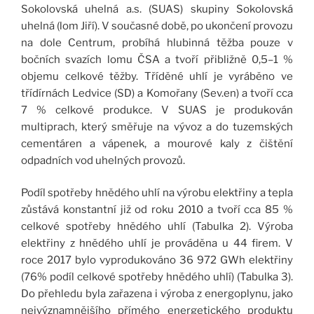
Sokolovská uhelná a.s. (SUAS) skupiny Sokolovská
uhelná (lom Jiří). V současné době, po ukončení provozu
na dole Centrum, probíhá hlubinná těžba pouze v
bočních svazích lomu ČSA a tvoří přibližně 0,5–1 %
objemu celkové těžby. Tříděné uhlí je vyráběno ve
třídírnách Ledvice (SD) a Komořany (Sev.en) a tvoří cca
7 % celkové produkce. V SUAS je produkován
multiprach, který směřuje na vývoz a do tuzemských
cementáren a vápenek, a mourové kaly z čištění
odpadních vod uhelných provozů.
Podíl spotřeby hnědého uhlí na výrobu elektřiny a tepla
zůstává konstantní již od roku 2010 a tvoří cca 85 %
celkové spotřeby hnědého uhlí (Tabulka 2). Výroba
elektřiny z hnědého uhlí je prováděna u 44 firem. V
roce 2017 bylo vyprodukováno 36 972 GWh elektřiny
(76% podíl celkové spotřeby hnědého uhlí) (Tabulka 3).
Do přehledu byla zařazena i výroba z energoplynu, jako
nejvýznamnějšího přímého energetického produktu