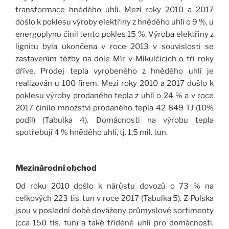
transformace hnědého uhlí. Mezi roky 2010 a 2017
došlo k poklesu výroby elektřiny z hnědého uhlí o 9 %, u
energoplynu činil tento pokles 15 %. Výroba elektřiny z
lignitu byla ukončena v roce 2013 v souvislosti se
zastavením těžby na dole Mír v Mikulčicích o tři roky
dříve. Prodej tepla vyrobeného z hnědého uhlí je
realizován u 100 firem. Mezi roky 2010 a 2017 došlo k
poklesu výroby prodaného tepla z uhlí o 24 % a v roce
2017 činilo množství prodaného tepla 42 849 TJ (10%
podíl) (Tabulka 4). Domácnosti na výrobu tepla
spotřebují 4 % hnědého uhlí, tj. 1,5 mil. tun.
Mezinárodní obchod
Od roku 2010 došlo k nárůstu dovozů o 73 % na
celkových 223 tis. tun v roce 2017 (Tabulka 5). Z Polska
jsou v poslední době dováženy průmyslové sortimenty
(cca 150 tis. tun) a také tříděné uhlí pro domácnosti,