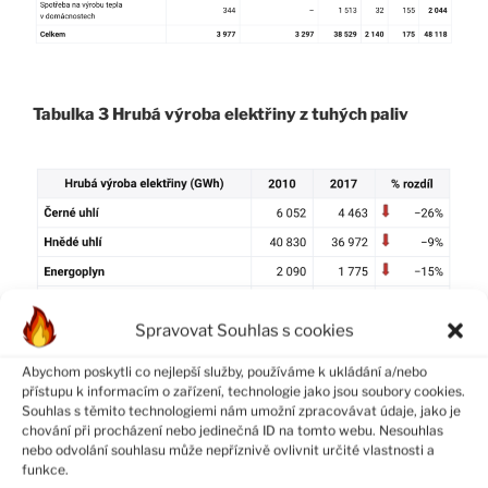
Tabulka 3 Hrubá výroba elektřiny z tuhých paliv
Spravovat Souhlas s cookies
Tabulka 4 Prodej tepla vyrobeného z tuhých paliv
Abychom poskytli co nejlepší služby, používáme k ukládání a/nebo
přístupu k informacím o zařízení, technologie jako jsou soubory cookies.
Souhlas s těmito technologiemi nám umožní zpracovávat údaje, jako je
chování při procházení nebo jedinečná ID na tomto webu. Nesouhlas
nebo odvolání souhlasu může nepříznivě ovlivnit určité vlastnosti a
funkce.