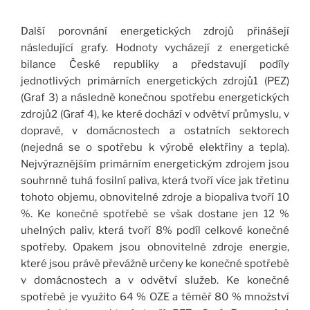
Další porovnání energetických zdrojů přinášejí
následující grafy. Hodnoty vycházejí z energetické
bilance České republiky a představují podíly
jednotlivých primárních energetických zdrojů1 (PEZ)
(Graf 3) a následně konečnou spotřebu energetických
zdrojů2 (Graf 4), ke které dochází v odvětví průmyslu, v
dopravě, v domácnostech a ostatních sektorech
(nejedná se o spotřebu k výrobě elektřiny a tepla).
Nejvýraznějším primárním energetickým zdrojem jsou
souhrnně tuhá fosilní paliva, která tvoří více jak třetinu
tohoto objemu, obnovitelné zdroje a biopaliva tvoří 10
%. Ke konečné spotřebě se však dostane jen 12 %
uhelných paliv, která tvoří 8% podíl celkové konečné
spotřeby. Opakem jsou obnovitelné zdroje energie,
které jsou právě převážně určeny ke konečné spotřebě
v domácnostech a v odvětví služeb. Ke konečné
spotřebě je využito 64 % OZE a téměř 80 % množství