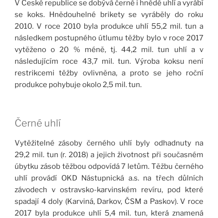
V České republice se dobývá černé i hnědé uhlí a vyrábí
se koks. Hnědouhelné brikety se vyráběly do roku
2010. V roce 2010 byla produkce uhlí 55,2 mil. tun a
následkem postupného útlumu těžby bylo v roce 2017
vytěženo o 20 % méně, tj. 44,2 mil. tun uhlí a v
následujícím roce 43,7 mil. tun. Výroba koksu není
restrikcemi těžby ovlivněna, a proto se jeho roční
produkce pohybuje okolo 2,5 mil. tun.
Černé uhlí
Vytěžitelné zásoby černého uhlí byly odhadnuty na
29,2 mil. tun (r. 2018) a jejich životnost při současném
úbytku zásob těžbou odpovídá 7 letům. Těžbu černého
uhlí provádí OKD Nástupnická a.s. na třech důlních
závodech v ostravsko-karvinském revíru, pod které
spadají 4 doly (Karviná, Darkov, ČSM a Paskov). V roce
2017 byla produkce uhlí 5,4 mil. tun, která znamená