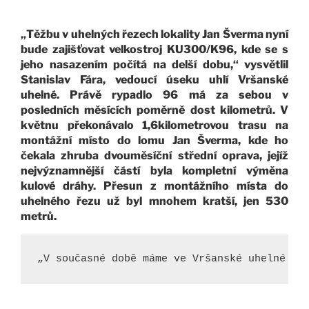
„Těžbu v uhelných řezech lokality Jan Šverma nyní
bude zajišťovat velkostroj KU300/K96, kde se s
jeho nasazením počítá na delší dobu,“ vysvětlil
Stanislav Fára, vedoucí úseku uhlí Vršanské
uhelné. Právě rypadlo 96 má za sebou v
posledních měsících poměrně dost kilometrů. V
květnu překonávalo 1,6kilometrovou trasu na
montážní místo do lomu Jan Šverma, kde ho
čekala zhruba dvouměsíční střední oprava, jejíž
nejvýznamnější částí byla kompletní výměna
kulové dráhy. Přesun z montážního místa do
uhelného řezu už byl mnohem kratší, jen 530
metrů.
„V současné době máme ve Vršanské uhelné tř