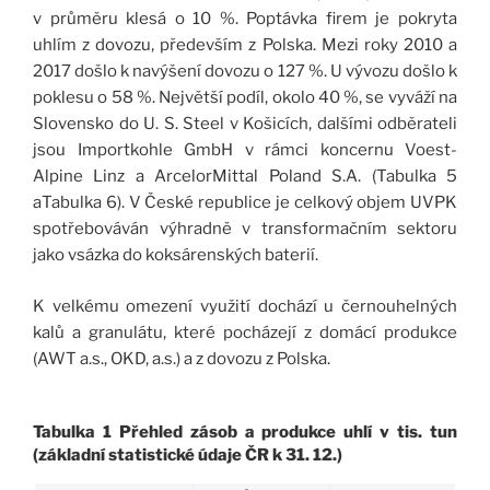
v průměru klesá o 10 %. Poptávka firem je pokryta
uhlím z dovozu, především z Polska. Mezi roky 2010 a
2017 došlo k navýšení dovozu o 127 %. U vývozu došlo k
poklesu o 58 %. Největší podíl, okolo 40 %, se vyváží na
Slovensko do U. S. Steel v Košicích, dalšími odběrateli
jsou Importkohle GmbH v rámci koncernu Voest-
Alpine Linz a ArcelorMittal Poland S.A. (Tabulka 5
aTabulka 6). V České republice je celkový objem UVPK
spotřebováván výhradně v transformačním sektoru
jako vsázka do koksárenských baterií.
K velkému omezení využití dochází u černouhelných
kalů a granulátu, které pocházejí z domácí produkce
(AWT a.s., OKD, a.s.) a z dovozu z Polska.
Tabulka 1 Přehled zásob a produkce uhlí v tis. tun
(základní statistické údaje ČR k 31. 12.)