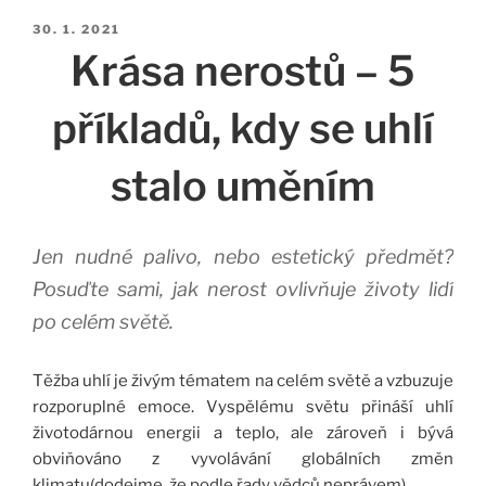
Publikováno
30. 1. 2021
Krása nerostů – 5
příkladů, kdy se uhlí
stalo uměním
Jen nudné palivo, nebo estetický předmět?
Posuďte sami, jak nerost ovlivňuje životy lidí
po celém světě.
Těžba uhlí je živým tématem na celém světě a vzbuzuje
rozporuplné emoce. Vyspělému světu přináší uhlí
životodárnou energii a teplo, ale zároveň i bývá
obviňováno z vyvolávání globálních změn
klimatu(dodejme, že podle řady vědců neprávem).