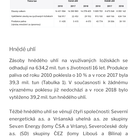
Hnědé uhlí
Zásoby hnědého uhlí na využívaných ložiskách se
odhadují na 634,2 mil. tun s životností 16 let. Produkce
paliva od roku 2010 poklesla o 10 % a v roce 2017 byla
39,3 mil. tun (Tabulka 1). V současnosti k žádnému
výraznému poklesu již nedochází a v roce 2018 bylo
vytěženo 39,2 mil. tun hnědého uhlí.
Těžbě hnědého uhlí se věnují čtyři společnosti: Severní
energetická a.s. a Vršanská uhelná a.s. ze skupiny
Sev.en Energy (lomy ČSA a Vršany), Severočeské doly
a.s. (SD) skupiny ČEZ (lomy Libouš a Bílina) a