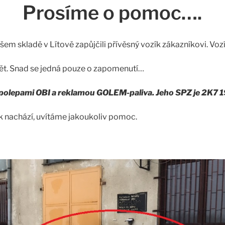
Prosíme o pomoc….
em skladě v Lítově zapůjčili přívěsný vozík zákazníkovi. Voz
pět. Snad se jedná pouze o zapomenutí…
 s polepami OBI a reklamou GOLEM-paliva. Jeho SPZ je 2K7 
k nachází, uvítáme jakoukoliv pomoc.