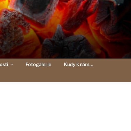
osti
Fotogalerie
Kudy k nám…