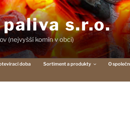
aliva s.r.o.
ov (nejvyšší komín v obci)
otevírací doba
Sortiment a produkty
O společn