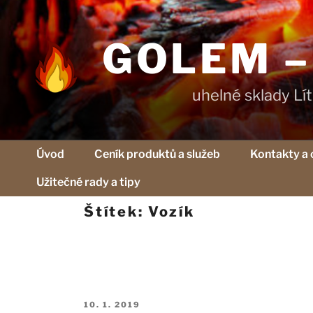
Přejít
k
obsahu
GOLEM – p
webu
uhelné sklady Lít
Úvod
Ceník produktů a služeb
Kontakty a 
Užitečné rady a tipy
Štítek:
Vozík
Publikováno
10. 1. 2019