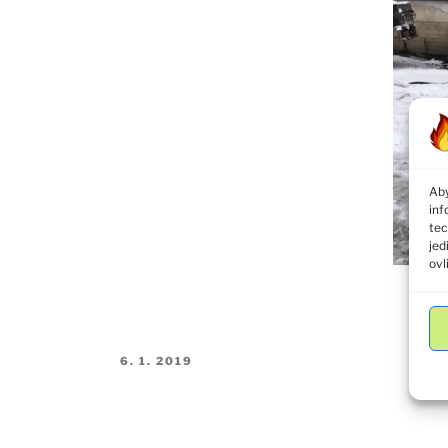
Aby
inf
tec
jed
ovl
Publikováno
6. 1. 2019